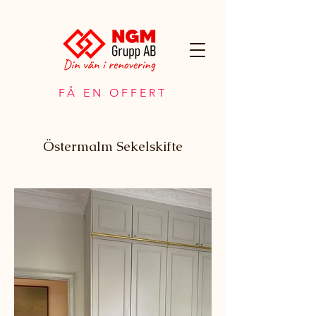
FÅ EN OFFERT
Östermalm Sekelskifte