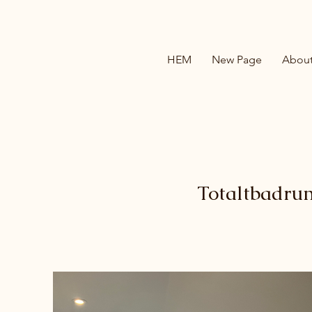
HEM
New Page
Abou
Totaltbadru