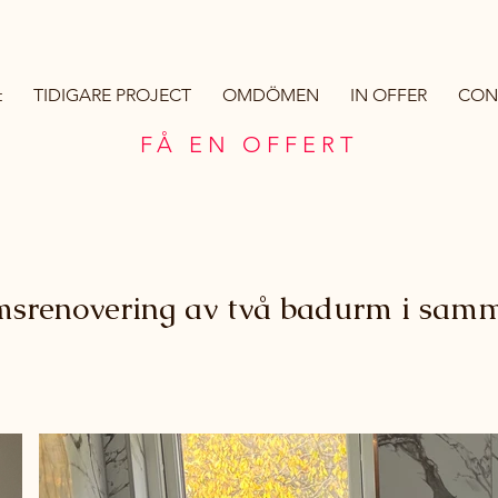
t
TIDIGARE PROJECT
OMDÖMEN
IN OFFER
CON
FÅ EN OFFERT
msrenovering av två badurm i sam