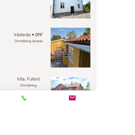
Västerås • BRF
Ommålning facade
Villa, Fullerö
Ommålning
Villa, Danderyd
Ommålning