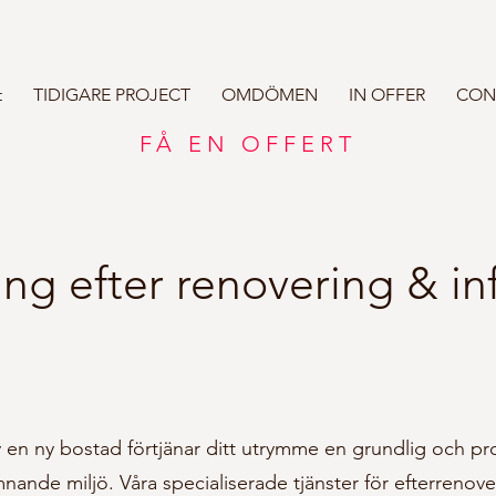
t
TIDIGARE PROJECT
OMDÖMEN
IN OFFER
CON
FÅ EN OFFERT
ng efter renovering & in
v en ny bostad förtjänar ditt utrymme en grundlig och pro
nande miljö. Våra specialiserade tjänster för efterrenover