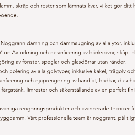
 damm, skräp och rester som lämnats kvar, vilket gör ditt
 boende.
Noggrann damning och dammsugning av alla ytor, inklusi
or: Avtorkning och desinficering av bänkskivor, skåp, dö
ring av fönster, speglar och glasdörrar utan ränder.
 polering av alla golvtyper, inklusive kakel, trägolv oc
nficering och djuprengöring av handfat, badkar, duscha
 färgstänk, limrester och säkerställande av en perfekt fin
jövänliga rengöringsprodukter och avancerade tekniker för 
h byggdamm. Vårt professionella team är noggrant, pålitlig