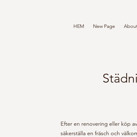
HEM
New Page
Abou
Städni
Efter en renovering eller köp a
säkerställa en fräsch och välkom