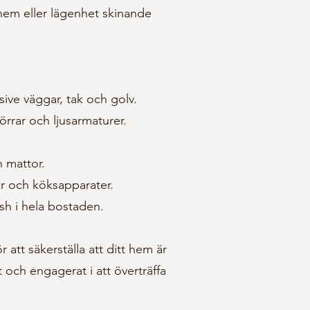
 hem eller lägenhet skinande
ve väggar, tak och golv.
rrar och ljusarmaturer.
h mattor.
r och köksapparater.
ish i hela bostaden.
att säkerställa att ditt hem är
t och engagerat i att överträffa